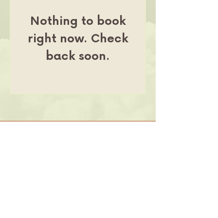
Nothing to book
right now. Check
back soon.
Calma Float Therapy & Wellness
Valladolid 70, Roma Nte., Cuauhtémoc,
06700 Ciudad de México, CDMX