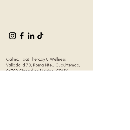
Calma Float Therapy & Wellness
Valladolid 70, Roma Nte., Cuauhtémoc,
06700 Ciudad de México, CDMX
+52 56 3952 2075
calmafloat@gmail.com
© 2026 Calma. Todos los derechos
reservados.