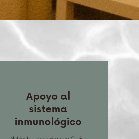
Apoyo al
sistema
inmunológico
Nutrientes como vitamina C, zinc