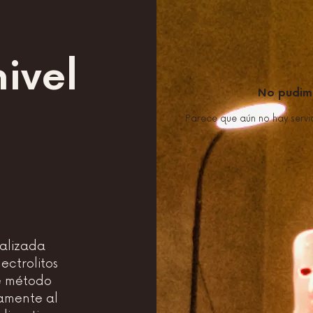
nivel
No pudim
Parece que aún no hay servi
nalizada
ectrolitos
te método
tamente al