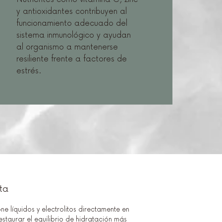
y antioxidantes contribuyen al
funcionamiento adecuado del
sistema inmunológico y ayudan
al organismo a mantenerse
resiliente frente a factores de
estrés.
ta
ne líquidos y electrolitos directamente en
staurar el equilibrio de hidratación más