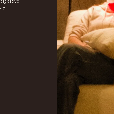
digestivo
a y